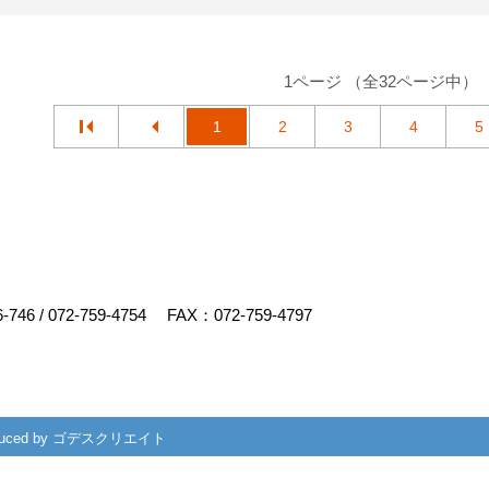
1ページ （全32ページ中）
1
2
3
4
5
6-746
/
072-759-4754
FAX：072-759-4797
uced by
ゴデスクリエイト