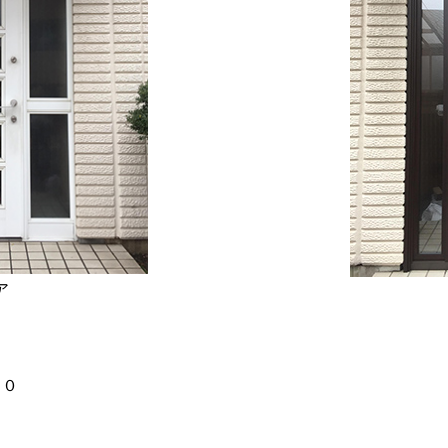
ア
３７０