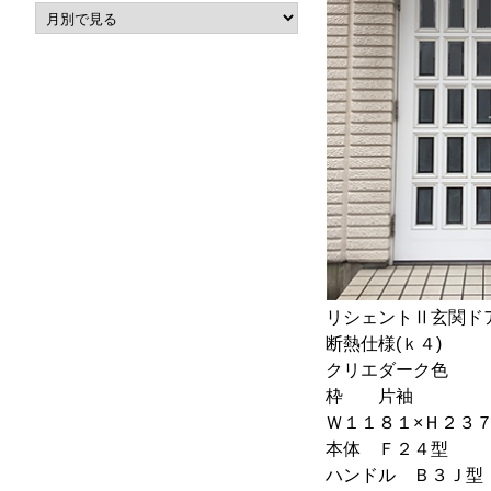
リシェントⅡ玄関ド
断熱仕様(ｋ４)
クリエダーク色
枠 片袖
Ｗ１１８１×Ｈ２
本体 Ｆ２４型
ハンドル Ｂ３Ｊ型