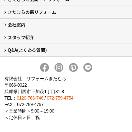
きたむらの窓リフォーム
玄関ドアリフォームについて
リシェントについて (23)
・玄関ドアバリエーション (52)
・玄関引戸バリエーション (44)
・勝手口ドアバリエーション (11)
安心の自社施工
無料点検
保証について
価格について
概算見積について (2)
会社案内
窓リフォームについて (5)
・内窓設置-LIXILインプラス
・内窓設置-AGCまどまど
・窓交換
・エコガラス交換
・防犯・防災ガラス交換
スタッフ紹介
会社概要 (2)
ブログ
アクセス
施工エリア
施工までの流れ
SNSインフォメーション
チャット機能
オンライン打合わせ
補助金について (2)
Q&A(よくある質問)
スタッフ紹介
Q&Aひろば (64)
有限会社 リフォームきたむら
〒666-0022
兵庫県川西市下加茂1丁目31-8
TEL：
0120-766-746
/
072-759-4754
FAX：072-759-4797
＜営業時間＞9:00～19:00
＜定休日＞日、祝