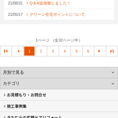
21/08/31
Q＆A追加致しました！
21/05/17
グリーン住宅ポイントについて
1ページ （全32ページ中）
1
2
3
4
5
6
お見積もり・お問合せ
施工事例集
LINEで概算見積もり
チャットで質問
問い合わせフォームから
オンライン相談
電話で相談
無料現地調査をご希望の方
きたむらの玄関ドアリフォーム
玄関ドアリフォーム
玄関引戸リフォーム
勝手口ドアリフォーム
窓リフォーム