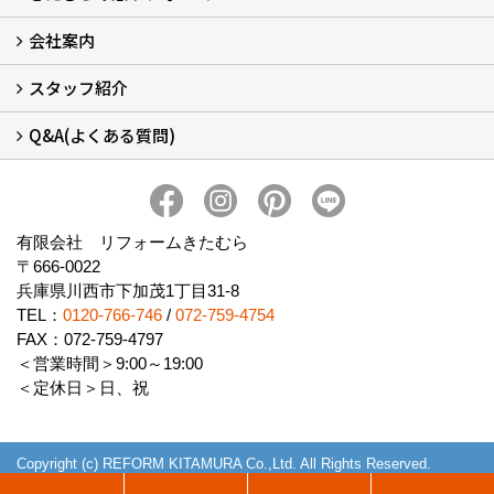
会社案内
窓リフォームについて (5)
・内窓設置-LIXILインプラス
・内窓設置-AGCまどまど
・窓交換
・エコガラス交換
・防犯・防災ガラス交換
スタッフ紹介
会社概要 (2)
ブログ
アクセス
施工エリア
施工までの流れ
SNSインフォメーション
チャット機能
オンライン打合わせ
補助金について (2)
Q&A(よくある質問)
スタッフ紹介
Q&Aひろば (64)
有限会社 リフォームきたむら
〒666-0022
兵庫県川西市下加茂1丁目31-8
TEL：
0120-766-746
/
072-759-4754
FAX：072-759-4797
＜営業時間＞9:00～19:00
＜定休日＞日、祝
Copyright (c) REFORM KITAMURA Co.,Ltd. All Rights Reserved.
Produced by
ゴデスクリエイト