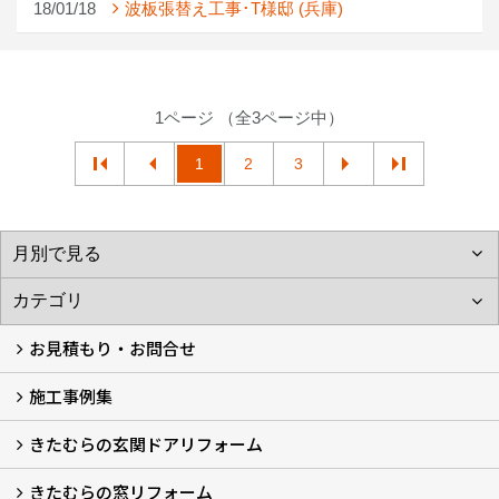
18/01/18
波板張替え工事･T様邸 (兵庫)
1ページ （全3ページ中）
1
2
3
お見積もり・お問合せ
施工事例集
LINEで概算見積もり
チャットで質問
問い合わせフォームから
オンライン相談
電話で相談
無料現地調査をご希望の方
きたむらの玄関ドアリフォーム
玄関ドアリフォーム
玄関引戸リフォーム
勝手口ドアリフォーム
窓リフォーム
きたむらの窓リフォーム
玄関ドアリフォームについて
リシェントについて (23)
・玄関ドアバリエーション (52)
・玄関引戸バリエーション (44)
・勝手口ドアバリエーション (11)
安心の自社施工
無料点検
保証について
価格について
概算見積について (2)