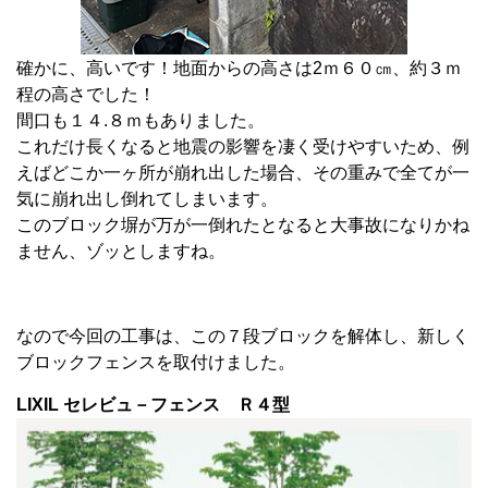
確かに、高いです！地面からの高さは2ｍ６０㎝、約３ｍ
程の高さでした！
間口も１４.８ｍもありました。
これだけ長くなると地震の影響を凄く受けやすいため、例
えばどこか一ヶ所が崩れ出した場合、その重みで全てが一
気に崩れ出し倒れてしまいます。
このブロック塀が万が一倒れたとなると大事故になりかね
ません、ゾッとしますね。
なので今回の工事は、この７段ブロックを解体し、新しく
ブロックフェンスを取付けました。
LIXIL セレビュ－フェンス Ｒ４型