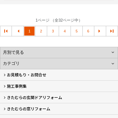
1ページ （全32ページ中）
1
2
3
4
5
6
お見積もり・お問合せ
施工事例集
LINEで概算見積もり
チャットで質問
問い合わせフォームから
オンライン相談
電話で相談
無料現地調査をご希望の方
きたむらの玄関ドアリフォーム
玄関ドアリフォーム
玄関引戸リフォーム
勝手口ドアリフォーム
窓リフォーム
きたむらの窓リフォーム
玄関ドアリフォームについて
リシェントについて (23)
・玄関ドアバリエーション (52)
・玄関引戸バリエーション (44)
・勝手口ドアバリエーション (11)
安心の自社施工
無料点検
保証について
価格について
概算見積について (2)