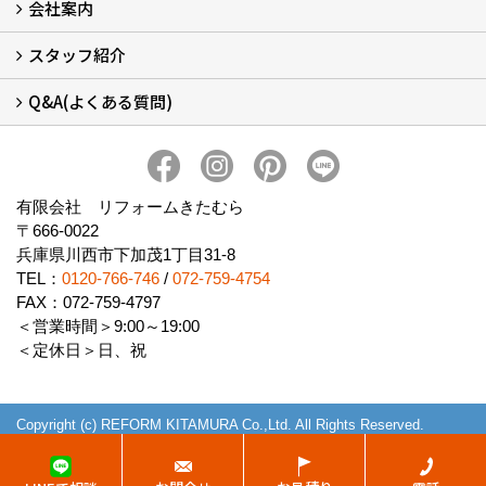
会社案内
窓リフォームについて (5)
・内窓設置-LIXILインプラス
・内窓設置-AGCまどまど
・窓交換
・エコガラス交換
・防犯・防災ガラス交換
スタッフ紹介
会社概要 (2)
ブログ
アクセス
施工エリア
施工までの流れ
SNSインフォメーション
チャット機能
オンライン打合わせ
補助金について (2)
Q&A(よくある質問)
スタッフ紹介
Q&Aひろば (64)
有限会社 リフォームきたむら
〒666-0022
兵庫県川西市下加茂1丁目31-8
TEL：
0120-766-746
/
072-759-4754
FAX：072-759-4797
＜営業時間＞9:00～19:00
＜定休日＞日、祝
Copyright (c) REFORM KITAMURA Co.,Ltd. All Rights Reserved.
Produced by
ゴデスクリエイト