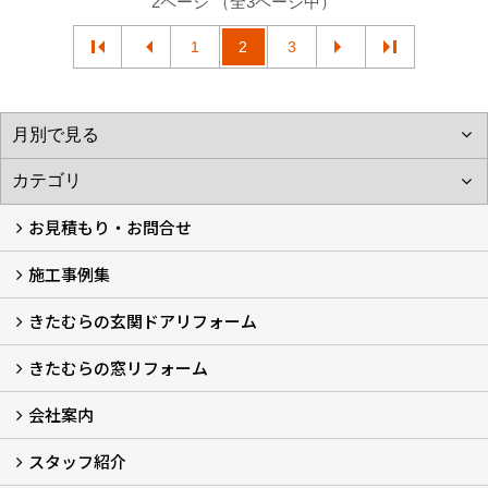
2ページ （全3ページ中）
1
2
3
お見積もり・お問合せ
施工事例集
LINEで概算見積もり
チャットで質問
問い合わせフォームから
オンライン相談
電話で相談
無料現地調査をご希望の方
きたむらの玄関ドアリフォーム
玄関ドアリフォーム
玄関引戸リフォーム
勝手口ドアリフォーム
窓リフォーム
きたむらの窓リフォーム
玄関ドアリフォームについて
リシェントについて (23)
・玄関ドアバリエーション (52)
・玄関引戸バリエーション (44)
・勝手口ドアバリエーション (11)
安心の自社施工
無料点検
保証について
価格について
概算見積について (2)
会社案内
窓リフォームについて (5)
・内窓設置-LIXILインプラス
・内窓設置-AGCまどまど
・窓交換
・エコガラス交換
・防犯・防災ガラス交換
スタッフ紹介
会社概要 (2)
ブログ
アクセス
施工エリア
施工までの流れ
SNSインフォメーション
チャット機能
オンライン打合わせ
補助金について (2)