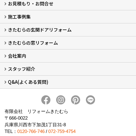
お見積もり・お問合せ
施工事例集
LINEで概算見積もり
チャットで質問
問い合わせフォームから
オンライン相談
電話で相談
無料現地調査をご希望の方
きたむらの玄関ドアリフォーム
玄関ドアリフォーム
玄関引戸リフォーム
勝手口ドアリフォーム
窓リフォーム
きたむらの窓リフォーム
玄関ドアリフォームについて
リシェントについて (23)
・玄関ドアバリエーション (52)
・玄関引戸バリエーション (44)
・勝手口ドアバリエーション (11)
安心の自社施工
無料点検
保証について
価格について
概算見積について (2)
会社案内
窓リフォームについて (5)
・内窓設置-LIXILインプラス
・内窓設置-AGCまどまど
・窓交換
・エコガラス交換
・防犯・防災ガラス交換
スタッフ紹介
会社概要 (2)
ブログ
アクセス
施工エリア
施工までの流れ
SNSインフォメーション
チャット機能
オンライン打合わせ
補助金について (2)
Q&A(よくある質問)
スタッフ紹介
Q&Aひろば (64)
有限会社 リフォームきたむら
〒666-0022
兵庫県川西市下加茂1丁目31-8
TEL：
0120-766-746
/
072-759-4754