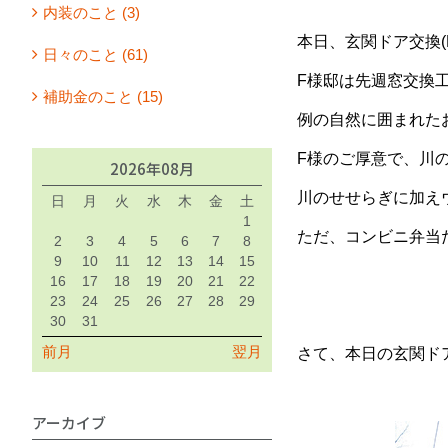
内装のこと (3)
本日、玄関ドア交換(
日々のこと (61)
F様邸は先週窓交換
補助金のこと (15)
例の自然に囲まれた
F様のご厚意で、川
2026年08月
川のせせらぎに加え
日
月
火
水
木
金
土
1
ただ、コンビニ弁当
2
3
4
5
6
7
8
9
10
11
12
13
14
15
16
17
18
19
20
21
22
23
24
25
26
27
28
29
30
31
前月
翌月
さて、本日の玄関ド
アーカイブ