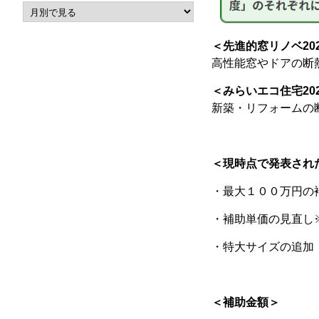
＜先進的窓リノベ20
高性能窓やドアの断
＜みらいエコ住宅20
新築・リフォームの
＜現時点で発表さ
・最大
１００万円の
・補助単価の見直し※
・特大サイズの追加 
＜補助金額＞