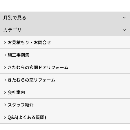
お見積もり・お問合せ
施工事例集
LINEで概算見積もり
チャットで質問
問い合わせフォームから
オンライン相談
電話で相談
無料現地調査をご希望の方
きたむらの玄関ドアリフォーム
玄関ドアリフォーム
玄関引戸リフォーム
勝手口ドアリフォーム
窓リフォーム
きたむらの窓リフォーム
玄関ドアリフォームについて
リシェントについて (23)
・玄関ドアバリエーション (52)
・玄関引戸バリエーション (44)
・勝手口ドアバリエーション (11)
安心の自社施工
無料点検
保証について
価格について
概算見積について (2)
会社案内
窓リフォームについて (5)
・内窓設置-LIXILインプラス
・内窓設置-AGCまどまど
・窓交換
・エコガラス交換
・防犯・防災ガラス交換
スタッフ紹介
会社概要 (2)
ブログ
アクセス
施工エリア
施工までの流れ
SNSインフォメーション
チャット機能
オンライン打合わせ
補助金について (2)
Q&A(よくある質問)
スタッフ紹介
Q&Aひろば (64)