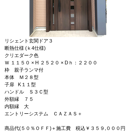
リシェント玄関ドア３
断熱仕様 (ｋ4仕様)
クリエダーク色
Ｗ １１５０ × H ２５２０ × Dｈ：２２００
枠 親子ランマ付
本体 Ｍ２８型
子扉 K１１型
ハンドル Ｓ３Ｃ型
外額縁 ７５
内額縁 大
エントリーシステム ＣＡＺＡＳ＋
商品代(５０％ＯＦＦ)＋施工費 税込￥３５９,０００円