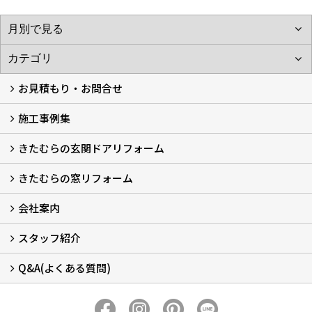
お見積もり・お問合せ
施工事例集
LINEで概算見積もり
チャットで質問
問い合わせフォームから
オンライン相談
電話で相談
無料現地調査をご希望の方
きたむらの玄関ドアリフォーム
玄関ドアリフォーム
玄関引戸リフォーム
勝手口ドアリフォーム
窓リフォーム
きたむらの窓リフォーム
玄関ドアリフォームについて
リシェントについて (23)
・玄関ドアバリエーション (52)
・玄関引戸バリエーション (44)
・勝手口ドアバリエーション (11)
安心の自社施工
無料点検
保証について
価格について
概算見積について (2)
会社案内
窓リフォームについて (5)
・内窓設置-LIXILインプラス
・内窓設置-AGCまどまど
・窓交換
・エコガラス交換
・防犯・防災ガラス交換
スタッフ紹介
会社概要 (2)
ブログ
アクセス
施工エリア
施工までの流れ
SNSインフォメーション
チャット機能
オンライン打合わせ
補助金について (2)
Q&A(よくある質問)
スタッフ紹介
Q&Aひろば (64)