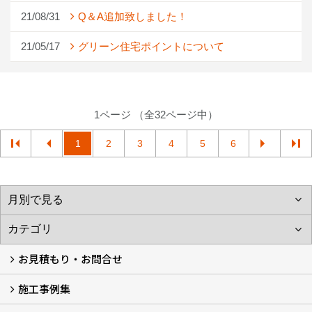
21/08/31
Q＆A追加致しました！
21/05/17
グリーン住宅ポイントについて
1ページ （全32ページ中）
1
2
3
4
5
6
お見積もり・お問合せ
施工事例集
LINEで概算見積もり
チャットで質問
問い合わせフォームから
オンライン相談
電話で相談
無料現地調査をご希望の方