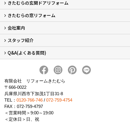
きたむらの玄関ドアリフォーム
玄関ドアリフォーム
玄関引戸リフォーム
勝手口ドアリフォーム
窓リフォーム
きたむらの窓リフォーム
玄関ドアリフォームについて
リシェントについて (23)
・玄関ドアバリエーション (52)
・玄関引戸バリエーション (44)
・勝手口ドアバリエーション (11)
安心の自社施工
無料点検
保証について
価格について
概算見積について (2)
会社案内
窓リフォームについて (5)
・内窓設置-LIXILインプラス
・内窓設置-AGCまどまど
・窓交換
・エコガラス交換
・防犯・防災ガラス交換
スタッフ紹介
会社概要 (2)
ブログ
アクセス
施工エリア
施工までの流れ
SNSインフォメーション
チャット機能
オンライン打合わせ
補助金について (2)
Q&A(よくある質問)
スタッフ紹介
Q&Aひろば (64)
有限会社 リフォームきたむら
〒666-0022
兵庫県川西市下加茂1丁目31-8
TEL：
0120-766-746
/
072-759-4754
FAX：072-759-4797
＜営業時間＞9:00～19:00
＜定休日＞日、祝