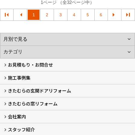
1ページ （全32ページ中）
1
2
3
4
5
6
お見積もり・お問合せ
施工事例集
LINEで概算見積もり
チャットで質問
問い合わせフォームから
オンライン相談
電話で相談
無料現地調査をご希望の方
きたむらの玄関ドアリフォーム
玄関ドアリフォーム
玄関引戸リフォーム
勝手口ドアリフォーム
窓リフォーム
きたむらの窓リフォーム
玄関ドアリフォームについて
リシェントについて (23)
・玄関ドアバリエーション (52)
・玄関引戸バリエーション (44)
・勝手口ドアバリエーション (11)
安心の自社施工
無料点検
保証について
価格について
概算見積について (2)
会社案内
窓リフォームについて (5)
・内窓設置-LIXILインプラス
・内窓設置-AGCまどまど
・窓交換
・エコガラス交換
・防犯・防災ガラス交換
スタッフ紹介
会社概要 (2)
ブログ
アクセス
施工エリア
施工までの流れ
SNSインフォメーション
チャット機能
オンライン打合わせ
補助金について (2)