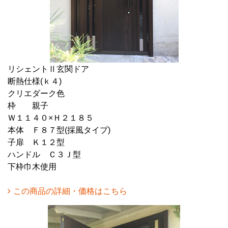
リシェントⅡ玄関ドア
断熱仕様(ｋ４)
クリエダーク色
枠 親子
Ｗ１１４０×Ｈ２１８５
本体 Ｆ８７型(採風タイプ)
子扉 Ｋ１２型
ハンドル Ｃ３Ｊ型
下枠巾木使用
この商品の詳細・価格はこちら